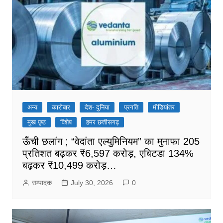
अन्य
कारोबार
देश- दुनिया
प्रगति
मीडियांतर
मुख पृष्ठ
विशेष
हमर छत्तीसगढ़
ऊँची छलांग ; “वेदांता एल्युमिनियम” का मुनाफा 205
प्रतिशत बढ़कर ₹6,597 करोड़, एबिटडा 134%
बढ़कर ₹10,499 करोड़…
सम्पादक
July 30, 2026
0