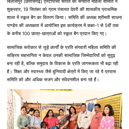
c
itt
ai
p
e
s
ar
बिलासपुर (छत्तीसगढ़) एनटीपीसी सीपत की संगवारी महिला समिति ने
शुक्रवार, 19 सितंबर को ग्राम पंचायत देवरी की शासकीय प्राथमिक
e
er
l
y
gr
s
e
शाला में स्कूल बैग का वितरण किया। समिति की अध्यक्ष श्रीमती साधना
b
Li
a
e
पाण्डेय की अध्यक्षता में आयोजित इस कार्यक्रम में कक्षा-1 से 5वीं तक
o
n
m
n
के करीब 100 छात्र-छात्राओं को स्कूल बैग प्रदान किए गए।
o
k
g
k
er
सामाजिक सरोकार से जुड़े कार्यों के प्रति संगवारी महिला समिति की
सक्रिय सहभागिता न केवल उनकी सामाजिक जिम्मेदारियों को सुदृढ़
बना रही है, बल्कि समुदाय के विकास के प्रति जागरूकता भी बढ़ा रही
है। शिक्षा और स्वास्थ्य जैसे बुनियादी क्षेत्रों में किए जा रहे ये प्रयास
समिति को और अधिक सजग और संवेदनशील बना रहे हैं।