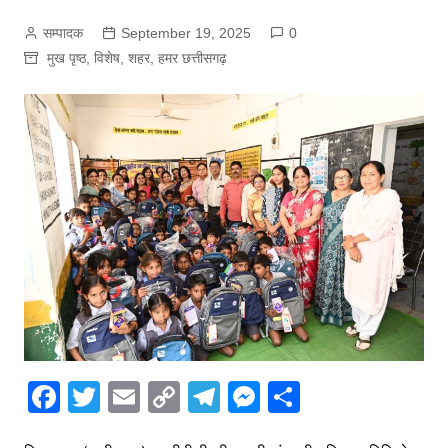
सम्पादक
September 19, 2025
0
मुख पृष्ठ
,
विशेष
,
शहर
,
हमर छत्तीसगढ़
F
T
E
C
T
M
S
a
w
m
o
el
e
h