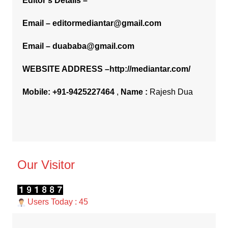
Editor’s Details –
Email –
editormediantar@gmail.com
Email –
duababa@gmail.com
WEBSITE ADDRESS –
http://mediantar.com/
Mobile:
+91-9425227464
,
Name :
Rajesh Dua
Our Visitor
Users Today : 45