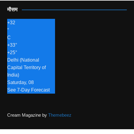
मौसम
+
32
°
C
+
33°
+
25°
Delhi (National
Capital Territory of
India)
Saturday, 08
See 7-Day Forecast
Cream Magazine by
Themebeez