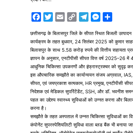
F
T
E
C
T
M
S
a
w
m
o
el
e
h
c
itt
ai
p
e
s
ar
छत्तीसगढ़ के बिलासपुर जिले के सीपत स्थित बिजली उत्पाद
कार्यक्रम के तहत बुधवार, 24 सितंबर 2025 को कुमार साहब
e
er
l
y
gr
s
e
बिलासपुर के साथ 5.58 करोड़ रुपये की वित्तीय सहायता प्र
b
Li
a
e
ज्ञापन के अनुसार, एनटीपीसी सीपत वित्त वर्ष 2025–26 में 
o
n
m
n
आधुनिक चिकित्सा उपकरणों और इंफ्रास्ट्रक्चर को सुदृढ़ करन
o
k
g
इस औपचारिक समझौते का कार्यान्वयन संजय अग्रवाल, IAS, कल
k
er
सीपत, एवं जयप्रकाश सत्यकाम, HR प्रमुख, एनटीपीसी सीपत क
निदेशक एवं मेडिकल सुपरिंटेंडेंट, SSH, और डॉ. भवनीश समन
पहल का उद्देश्य स्वास्थ्य सुविधाओं को उन्नत करना और बिल
करना है।
समझौते के तहत अस्पताल में उन्नत चिकित्सा सुविधाओं का 
कंपोनेंट सुपरस्पेशियलिटी सुविधा वाला ब्लड बैंक भी बनाया 