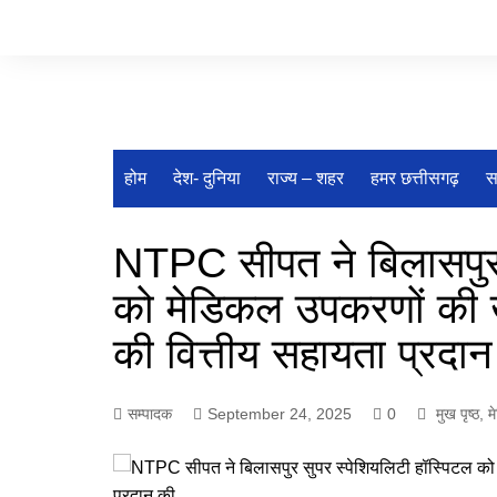
Skip
to
content
होम
देश- दुनिया
राज्य – शहर
हमर छत्तीसगढ़
स
NTPC सीपत ने बिलासपुर 
को मेडिकल उपकरणों की ख
की वित्तीय सहायता प्रद
सम्पादक
September 24, 2025
0
मुख पृष्ठ
,
म