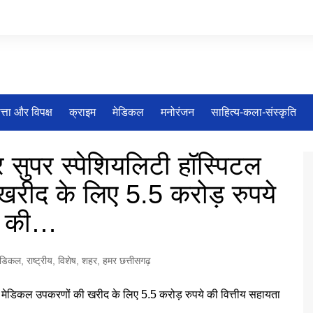
त्ता और विपक्ष
क्राइम
मेडिकल
मनोरंजन
साहित्य-कला-संस्कृति
सुपर स्पेशियलिटी हॉस्पिटल
रीद के लिए 5.5 करोड़ रुपये
ान की…
ेडिकल
,
राष्ट्रीय
,
विशेष
,
शहर
,
हमर छत्तीसगढ़