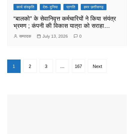
कार्य संस्कृति
देश- दुनिया
प्रगति
हमर छत्तीसगढ़
“बालको” के सेवानिवृत्त कर्मचारियों ने किया संयंत्र
भ्रमण ; कंपनी की विकास यात्रा को सराहा…
सम्पादक
July 13, 2026
0
Posts
1
2
3
…
167
Next
pagination