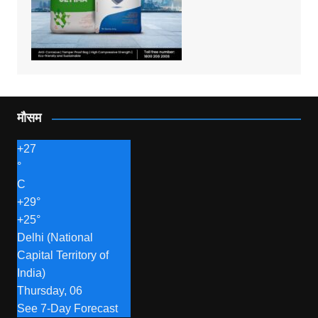
मौसम
+
27
°
C
+
29°
+
25°
Delhi (National
Capital Territory of
India)
Thursday, 06
See 7-Day Forecast