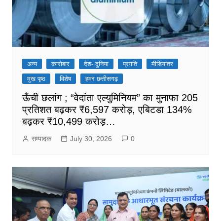
अन्य
कारोबार
देश- दुनिया
प्रगति
मीडियांतर
मुख पृष्ठ
विशेष
हमर छत्तीसगढ़
ऊँची छलांग ; “वेदांता एल्युमिनियम” का मुनाफा 205
प्रतिशत बढ़कर ₹6,597 करोड़, एबिटडा 134%
बढ़कर ₹10,499 करोड़…
सम्पादक
July 30, 2026
0