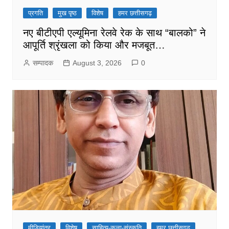
प्रगति
मुख पृष्ठ
विशेष
हमर छत्तीसगढ़
नए बीटीएपी एल्यूमिना रेलवे रेक के साथ “बालको” ने
आपूर्ति श्रृंखला को किया और मजबूत…
सम्पादक
August 3, 2026
0
मीडियांतर
विशेष
साहित्य-कला-संस्कृति
हमर छत्तीसगढ़