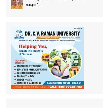
गनोदवाले…