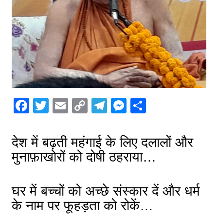
F
T
E
C
T
M
S
a
w
m
o
el
e
h
c
itt
ai
p
e
s
ar
देश में बढ़ती महंगाई के लिए दलालों और
e
er
l
y
gr
s
e
मुनाफ़ाखोरों को दोषी ठहराया…
b
Li
a
e
o
n
m
n
घर में बच्चों को अच्छे संस्कार दें और धर्म
o
k
g
के नाम पर फूहड़ता को रोकें…
k
er