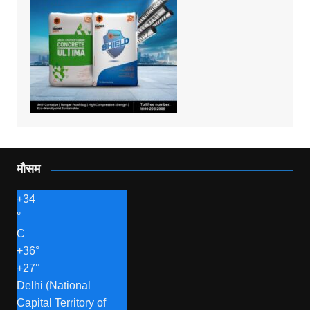
मौसम
+
34
°
C
+
36°
+
27°
Delhi (National
Capital Territory of