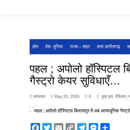
Skip
to
content
होम
देश- दुनिया
राज्य – शहर
हमर छत्तीसगढ़
स
पहल ; अपोलो हॉस्पिटल बि
गैस्ट्रो केयर सुविधाएँ…
सम्पादक
May 20, 2026
0
मुख पृष्ठ
,
मेडिकल
,
र
F
T
E
C
T
M
S