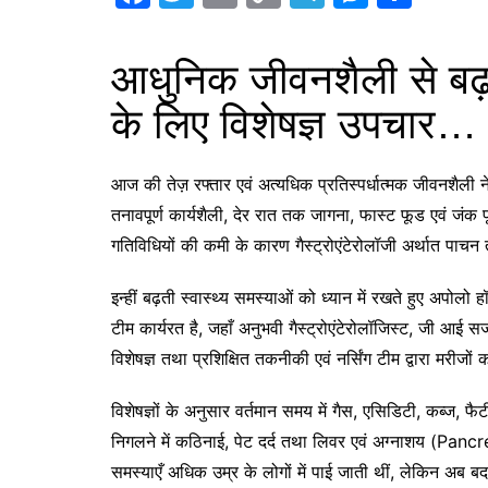
a
w
m
o
el
e
h
c
itt
ai
p
e
s
ar
आधुनिक जीवनशैली से बढ़ र
e
er
l
y
gr
s
e
के लिए विशेषज्ञ उपचार…
b
Li
a
e
o
n
m
n
आज की तेज़ रफ्तार एवं अत्यधिक प्रतिस्पर्धात्मक जीवनशैली ने
o
k
g
तनावपूर्ण कार्यशैली, देर रात तक जागना, फास्ट फूड एवं 
k
er
गतिविधियों की कमी के कारण गैस्ट्रोएंटेरोलॉजी अर्थात पाचन तंत्
इन्हीं बढ़ती स्वास्थ्य समस्याओं को ध्यान में रखते हुए अपोलो 
टीम कार्यरत है, जहाँ अनुभवी गैस्ट्रोएंटेरोलॉजिस्ट, जी आई स
विशेषज्ञ तथा प्रशिक्षित तकनीकी एवं नर्सिंग टीम द्वारा मरीजों 
विशेषज्ञों के अनुसार वर्तमान समय में गैस, एसिडिटी, कब्ज, फैट
निगलने में कठिनाई, पेट दर्द तथा लिवर एवं अग्नाशय (Pancreas
समस्याएँ अधिक उम्र के लोगों में पाई जाती थीं, लेकिन अब 