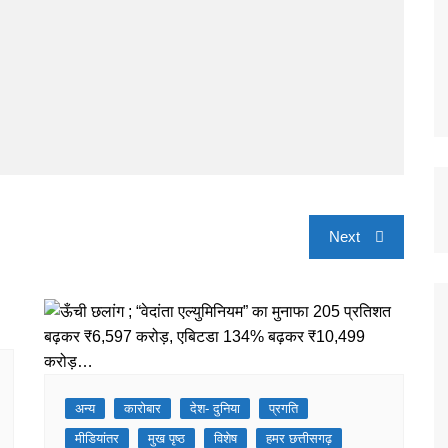
Next
अन्य
कारोबार
देश- दुनिया
प्रगति
मीडियांतर
मुख पृष्ठ
विशेष
हमर छत्तीसगढ़