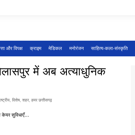
त्ता और विपक्ष
क्राइम
मेडिकल
मनोरंजन
साहित्य-कला-संस्कृति
लासपुर में अब अत्याधुनिक
ाष्ट्रीय
,
विशेष
,
शहर
,
हमर छत्तीसगढ़