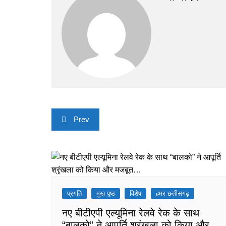
Post
Prev
navigation
प्रगति
मुख पृष्ठ
विशेष
हमर छत्तीसगढ़
नए बीटीएपी एल्यूमिना रेलवे रेक के साथ
“बालको” ने आपूर्ति श्रृंखला को किया और