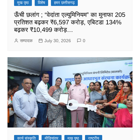
मुख पृष्ठ
विशेष
हमर छत्तीसगढ़
ऊँची छलांग ; “वेदांता एल्युमिनियम” का मुनाफा 205
प्रतिशत बढ़कर ₹6,597 करोड़, एबिटडा 134%
बढ़कर ₹10,499 करोड़…
सम्पादक
July 30, 2026
0
कार्य संस्कृति
मीडियांतर
मुख पृष्ठ
राष्ट्रीय