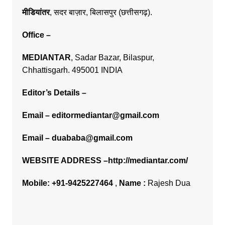
मीडियांतर
,
सदर बाज़ार,
बिलासपुर (छत्तीसगढ़).
Office
–
MEDIANTAR
, Sadar Bazar, Bilaspur,
Chhattisgarh. 495001 INDIA
Editor’s Details –
Email –
editormediantar@gmail.com
Email –
duababa@gmail.com
WEBSITE ADDRESS –
http://mediantar.com/
Mobile:
+91-9425227464
,
Name :
Rajesh Dua