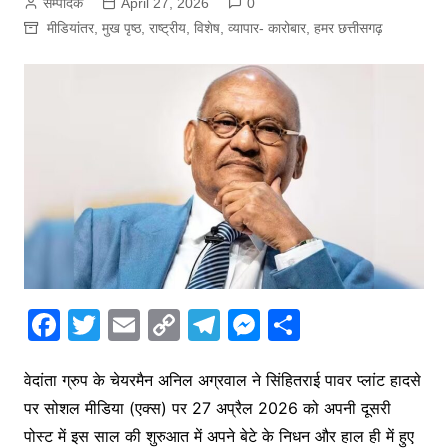
सम्पादक
April 27, 2026
0
मीडियांतर
,
मुख पृष्ठ
,
राष्ट्रीय
,
विशेष
,
व्यापार- कारोबार
,
हमर छत्तीसगढ़
F
T
E
C
T
M
S
a
w
m
o
el
e
h
c
itt
ai
p
e
s
ar
वेदांता ग्रुप के चेयरमैन अनिल अग्रवाल ने सिंहितराई पावर प्लांट हादसे
पर सोशल मीडिया (एक्स) पर 27 अप्रैल 2026 को अपनी दूसरी
e
er
l
y
gr
s
e
पोस्ट में इस साल की शुरुआत में अपने बेटे के निधन और हाल ही में हुए