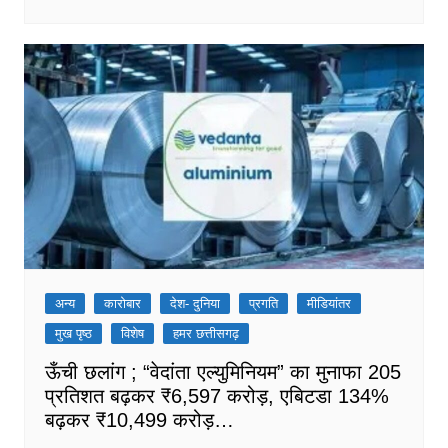
अन्य
कारोबार
देश- दुनिया
प्रगति
मीडियांतर
मुख पृष्ठ
विशेष
हमर छत्तीसगढ़
ऊँची छलांग ; “वेदांता एल्युमिनियम” का मुनाफा 205
प्रतिशत बढ़कर ₹6,597 करोड़, एबिटडा 134%
बढ़कर ₹10,499 करोड़…