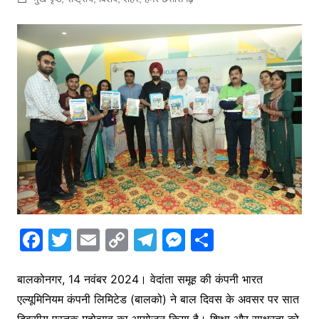
F
T
E
C
T
M
S
a
w
m
o
el
e
h
c
itt
ai
p
e
s
ar
बालकोनगर, 14 नवंबर 2024। वेदांता समूह की कंपनी भारत
एल्यूमिनियम कंपनी लिमिटेड (बालको) ने बाल दिवस के अवसर पर सात
e
er
l
y
gr
s
e
दिवसीय पुस्तक महोत्सव का आयोजन किया है। शिक्षा और साक्षरता को