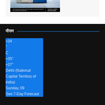
मौसम
+
34
°
C
+
35°
+
27°
Delhi (National
Capital Territory of
India)
Sunday, 09
See 7-Day Forecast