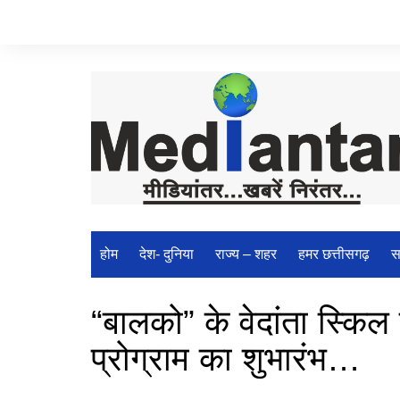
Skip
to
content
होम
देश- दुनिया
राज्य – शहर
हमर छत्तीसगढ़
स
“बालको” के वेदांता स्किल 
प्रोग्राम का शुभारंभ…