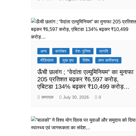
अन्य
कारोबार
देश- दुनिया
प्रगति
मीडियांतर
मुख पृष्ठ
विशेष
हमर छत्तीसगढ़
ऊँची छलांग ; “वेदांता एल्युमिनियम” का मुनाफा
205 प्रतिशत बढ़कर ₹6,597 करोड़,
एबिटडा 134% बढ़कर ₹10,499 करोड़…
सम्पादक
July 30, 2026
0