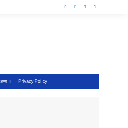
Privacy Policy
अन्य
तीज-त्योहार
विशेष
लाइफ-स्टाइल
व्यापार- कारोबार