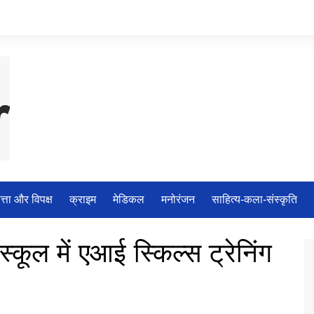
त्ता और विपक्ष
क्राइम
मेडिकल
मनोरंजन
साहित्य-कला-संस्कृति
स्कूल में एआई स्किल्स ट्रेनिंग