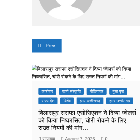
Post
Prev
navigation
कारोबार
कार्य संस्कृति
मीडियांतर
मुख पृष्ठ
राज्य-देश
विशेष
हमर छत्तीसगढ़
हमर छत्तीसगढ़
बिलासपुर सराफा एसोसिएशन ने दिव्या ज्वेलर्स
को किया निष्कासित, चोरी रोकने के लिए
सख्त नियमों की मांग…
सम्पादक
August 7, 2026
0