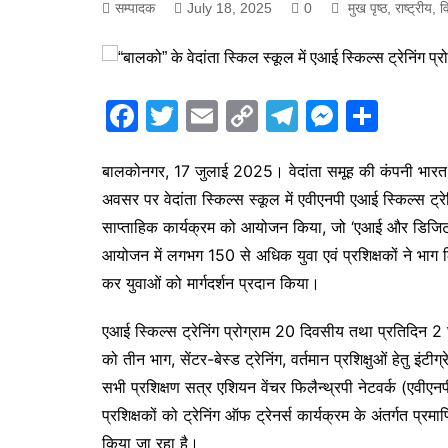
सम्पादक
July 18, 2025
0
मुख पृष्ठ
,
राष्ट्रीय
,
व
F
T
E
C
T
M
S
a
w
m
o
el
e
h
c
itt
ai
p
e
s
ar
बालकोनगर, 17 जुलाई 2025। वेदांता समूह की कंपनी भारत ए
अवसर पर वेदांता स्किल्स स्कूल में एवीएनपी एआई स्किल्स ट्रेन
e
er
l
y
gr
s
e
साप्ताहिक कार्यक्रम को आयोजन किया, जो ‘एआई और डिजिटल 
b
Li
a
e
आयोजन में लगभग 150 से अधिक युवा एवं प्रशिक्षकों ने भाग लि
o
n
m
n
कर युवाओं को मार्गदर्शन प्रदान किया।
o
k
g
k
er
एआई स्किल्स ट्रेनिंग प्रोग्राम 20 दिवसीय तथा प्रतिदिन 2 
को तीन भाग, सेंटर-बेस्ड ट्रेनिंग, वर्तमान प्रशिक्षुओं हेतु इंट
सभी प्रशिक्षण सत्र एशियन वेंचर फिलैन्थ्रपी नेटवर्क (एवीए
प्रशिक्षकों को ट्रेनिंग ऑफ ट्रेनर्स कार्यक्रम के अंतर्गत प्र
किया जा रहा है।